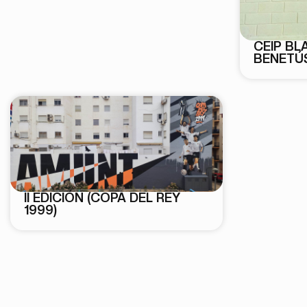
CEIP BL
BENETÚ
II EDICIÓN (COPA DEL REY
1999)