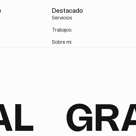
e
Destacado
Servicios
Trabajos
p
Sobre mi
AL
GRA