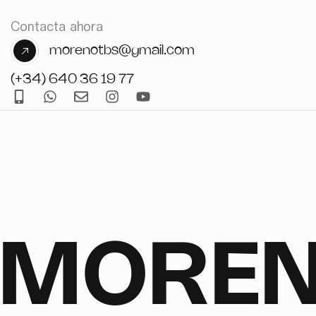
Contacta ahora
morenotbs@gmail.com
(+34) 640 36 19 77
MORE