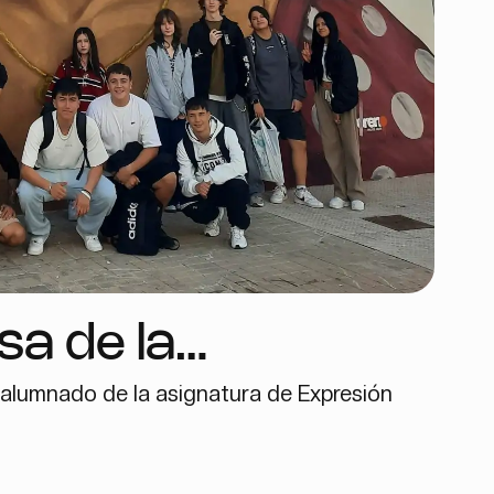
sa de la
l alumnado de la asignatura de Expresión
alenciana: Mural
dad cultural en