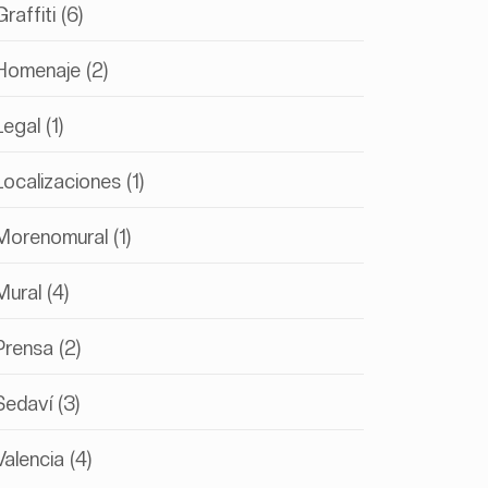
Graffiti
(6)
Homenaje
(2)
Legal
(1)
Localizaciones
(1)
Morenomural
(1)
Mural
(4)
Prensa
(2)
Sedaví
(3)
Valencia
(4)