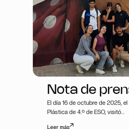
Nota de pren
El día 16 de octubre de 2025, e
Generalitat V
Plástica de 4.º de ESO, visitó...
por la diversi
Leer más