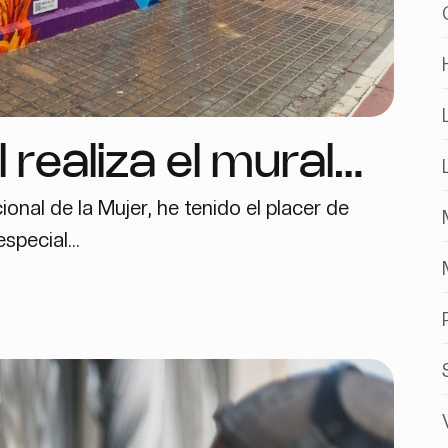
realiza el mural
onal de la Mujer, he tenido el placer de
as deportistas
special...
 Sedaví con
M