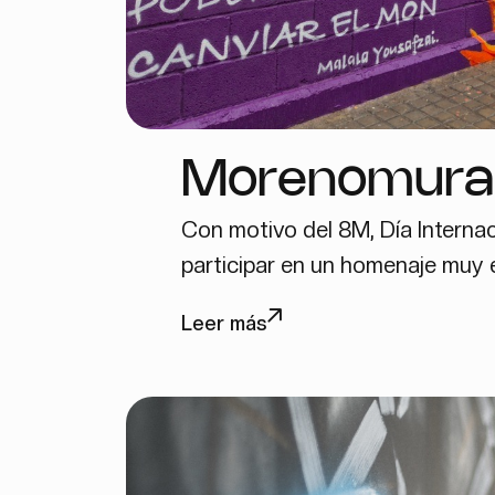
Morenomural 
Con motivo del 8M, Día Internaci
homenaje a l
participar en un homenaje muy e
femeninas de
Leer más
motivo del 8